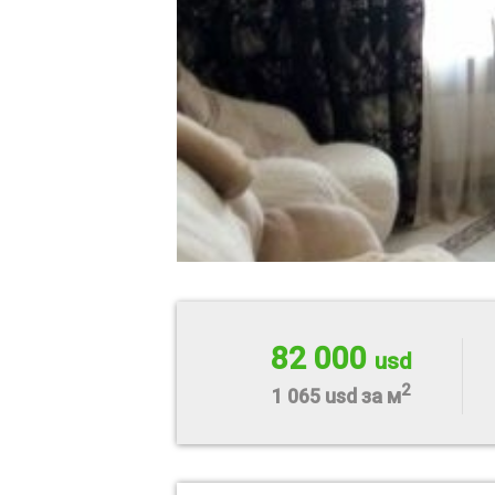
82 000
usd
2
1 065 usd за м