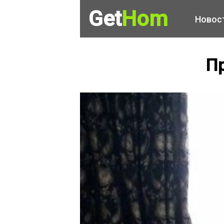
Get
Hom
Новос
Пр