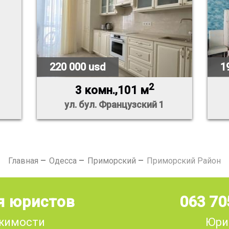
220 000 usd
1
2
3 комн.,101 м
ул. бул. Французский 1
Главная
Одесса
Приморский
Приморский Район
я юристов
063 70
ижимости
Юри