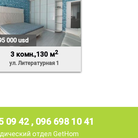
95 000 usd
2
3 комн.,130 м
ул. Литературная 1
5 09 42
,
096 698 10 41
дический отдел GetHom