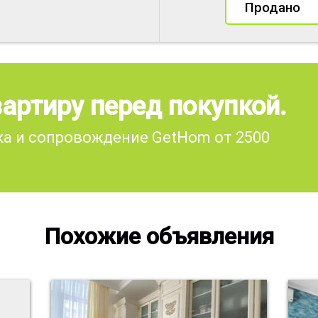
Продано
артиру перед покупкой.
а и сопровождение GetHom от 2500
Похожие объявления