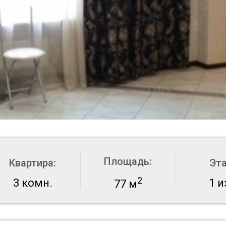
Площадь:
Квартира:
Эт
2
3 комн.
1 и
77 м