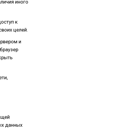
аличия иного
доступ к
своих целей.
ервером и
-браузер
крыть
ети,
ящей
ых данных