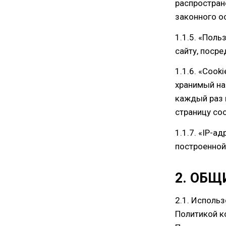
распростран
законного о
1.1.5. «Поль
сайту, поср
1.1.6. «Coo
хранимый на
каждый раз 
страницу со
1.1.7. «IP-а
построенной 
2. ОБ
2.1. Исполь
Политикой к