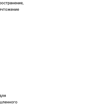
ространение,
ничтожение
для
ышленного