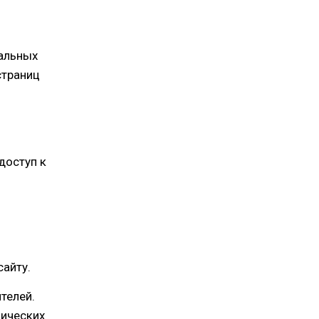
нальных
страниц
доступ к
сайту.
телей.
нических