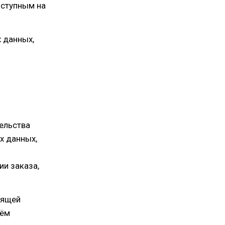
оступным на
 данных,
ельства
х данных,
ии заказа,
оящей
тём