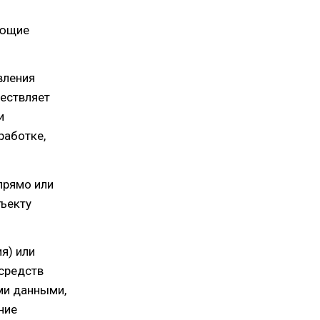
ующие
вления
ществляет
и
работке,
прямо или
ъекту
я) или
средств
ми данными,
ние