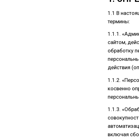
1.1 В насто
термины:
1.1.1. «Адм
сайтом, дей
обработку п
персональны
действия (о
1.1.2. «Пер
косвенно оп
персональны
1.1.3. «Обр
совокупност
автоматизац
включая сбор