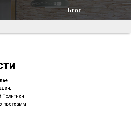
Блог
сти
лее –
ации,
й Политики
ых программ