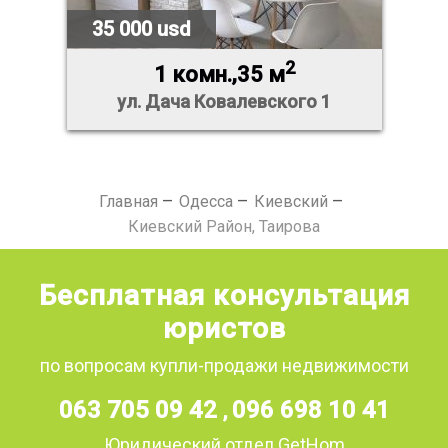
35 000 usd
2
1 комн.,35 м
ул. Дача Ковалевского 1
Главная
Одесса
Киевский
Киевский Район, Таирова
Бесплатная консультация
юристов
по вопросам купли-продажи недвижимости
063 705 09 42
096 698 10 41
,
Юридический отдел GetHom