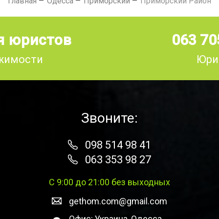
Главная
Одесса
Приморский
Приморский Район
я юристов
063 70
ижимости
Юри
Звоните:
098 514 98 41
063 353 98 27
С 9:00 до 21:00 без выходных
gethom.com@gmail.com
Офис: Украина, Одесса,