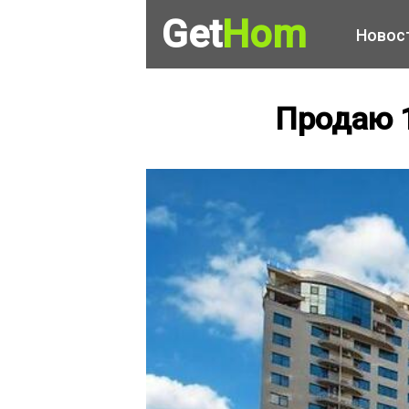
Get
Hom
Новос
Продаю 1