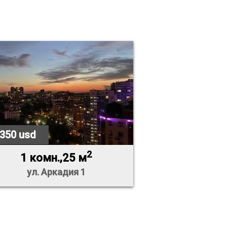
 350 usd
2
1 комн.,25 м
ул. Аркадия 1