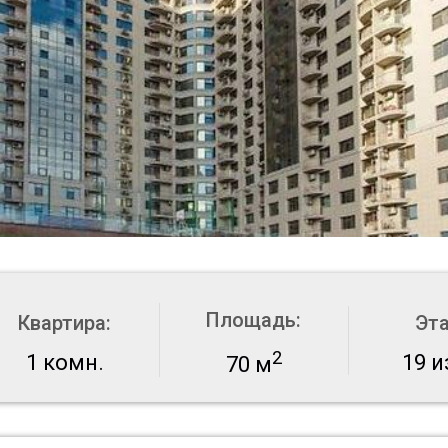
Площадь:
Квартира:
Эт
2
1 комн.
19 и
70 м