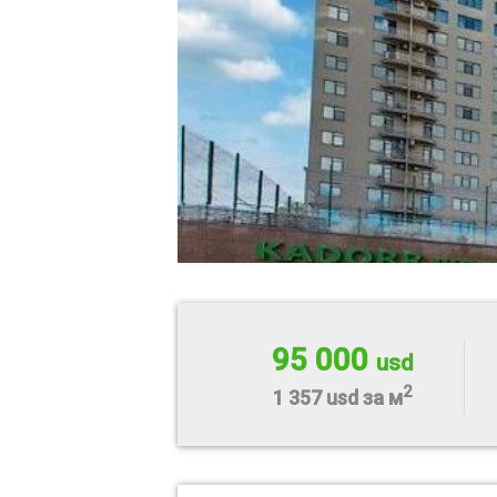
95 000
usd
2
1 357 usd за м