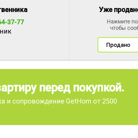
твенника
Уже продано
Нажмите по
64-37-77
чтобы соо
ник
Продано
артиру перед покупкой.
а и сопровождение GetHom от 2500