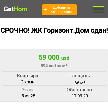
Добавить
Get
Hom
объявление
СРОЧНО! ЖК Горизонт.Дом сдан!
59 000
usd
2
894 usd за м
Квартира:
Площадь:
2 комн.
2
66 м
Этаж:
Обновлено:
5 из 25
17.09.20