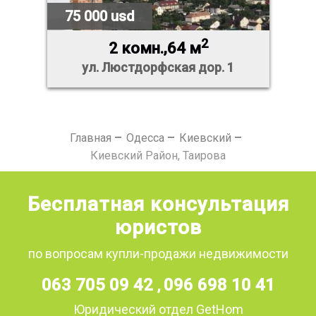
75 000 usd
2
2 комн.,64 м
ул. Люстдорфская дор. 1
Главная
Одесса
Киевский
Киевский Район, Таирова
Бесплатная консультация
юристов
по вопросам купли-продажи недвижимости
063 705 09 42
096 698 10 41
,
Юридический отдел GetHom