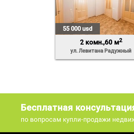
55 000 usd
2
2 комн.,60 м
ул. Левитана Радужный
Бесплатная консультаци
по вопросам купли-продажи недв