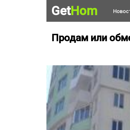
Get
Hom
Новос
Продам или обме