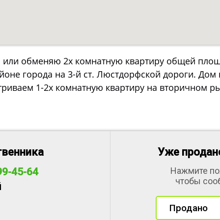
или обменяю 2х комнатную квартиру общей площад
оне города на 3-й ст. Люстдорфской дороги. Дом п
триваем 1-2х комнатную квартиру на вторичном р
твенника
Уже продано
Нажмите по
99-45-64
чтобы соо
й
Продано