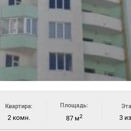
Площадь:
Квартира:
Эт
2
2 комн.
3 из
87 м