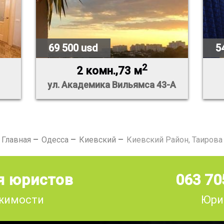
69 500 usd
5
2
2 комн.,73 м
ул. Академика Вильямса 43-А
Главная
Одесса
Киевский
Киевский Район, Таирова
я юристов
063 70
ижимости
Юри