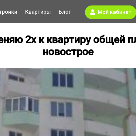
тройки
Квартиры
Блог
Мой кабинет
няю 2х к квартиру общей п
новострое