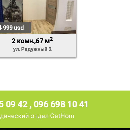
4 999 usd
2
2 комн.,67 м
ул. Радужный 2
5 09 42
,
096 698 10 41
дический отдел GetHom