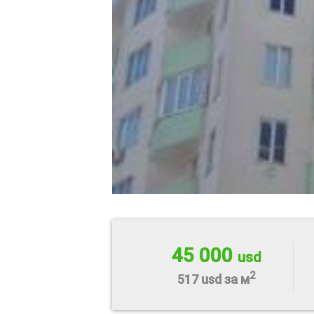
45 000
usd
2
517 usd за м