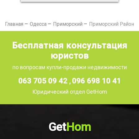
Главная
Одесса
Приморский
Приморский Район
Бесплатная консультация
юристов
по вопросам купли-продажи недвижимости
063 705 09 42
096 698 10 41
,
Юридический отдел GetHom
Get
Hom