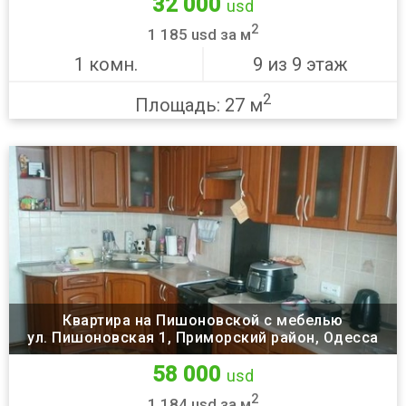
32 000
usd
2
1 185 usd за м
1 комн.
9 из 9 этаж
2
Площадь: 27 м
Квартира на Пишоновской с мебелью
ул. Пишоновская 1, Приморский район, Одесса
58 000
usd
2
1 184 usd за м