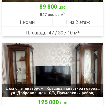
39 800
usd
2
847 usd за м
1 комн.
1 из 2 этаж
2
Площадь: 47 / 30 / 10 м
Дом с генератором ! Красивая квартира готова!!
ул. Добровольцев 10/3, Приморский район,
Заходи и живи. )
Одесса
125 000
usd