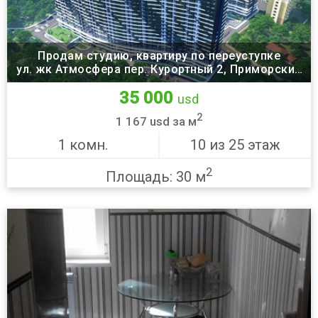
Продам студию, квартиру по переуступке
ул. жк Атмосфера пер. Курортный 2, Приморский
район, Одесса
35 000
usd
2
1 167 usd за м
1 комн.
10 из 25 этаж
2
Площадь: 30 м