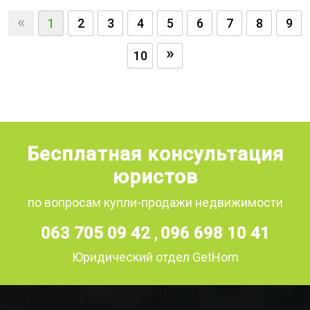
«
1
2
3
4
5
6
7
8
9
»
10
Бесплатная консультация
юристов
по вопросам купли-продажи недвижимости
063 705 09 42
096 698 10 41
,
Юридический отдел GetHom