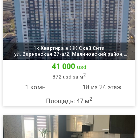
1к Квартира в ЖК Скай Сити
ул. Варненская 27-а/2, Малиновский район,
Одесса
41 000
usd
2
872 usd за м
1 комн.
18 из 24 этаж
2
Площадь: 47 м