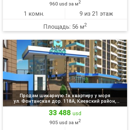
2
960 usd за м
1 комн.
9 из 21 этаж
2
Площадь: 56 м
Продам шикарную 1к квартиру у моря
ул. Фонтанская дор. 118А, Киевский район,
Одесса
33 488
usd
2
905 usd за м