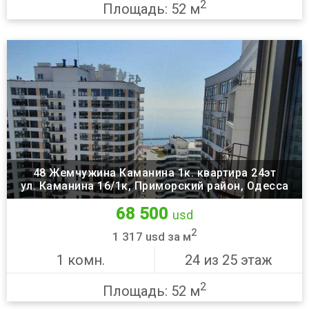
2
Площадь: 52 м
48 Жемчужина Каманина 1к. квартира 24эт
ул. Каманина 16/1к, Приморский район, Одесса
68 500
usd
2
1 317 usd за м
1 комн.
24 из 25 этаж
2
Площадь: 52 м