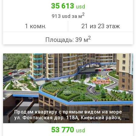
35 613
usd
2
913 usd за м
1 комн.
21 из 23 этаж
2
Площадь: 39 м
Продам квартиру с прямым видом на море
ул. Фонтанская дор. 118А, Киевский район,
Одесса
53 770
usd