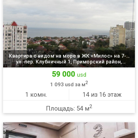
Квартира с видом на море в ЖК «Милос» на 7-й
ул. пер. Клубничный 1, Приморский район,
станции Большого Фонтана
Одесса
59 000
usd
2
1 093 usd за м
1 комн.
14 из 16 этаж
2
Площадь: 54 м