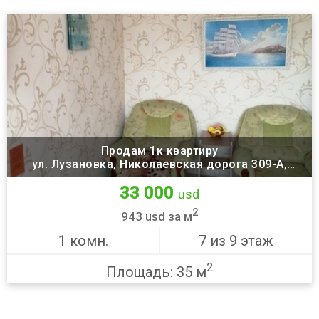
Продам 1к квартиру
ул. Лузановка, Николаевская дорога 309-А,
Суворовский район, Одесса
33 000
usd
2
943 usd за м
1 комн.
7 из 9 этаж
2
Площадь: 35 м