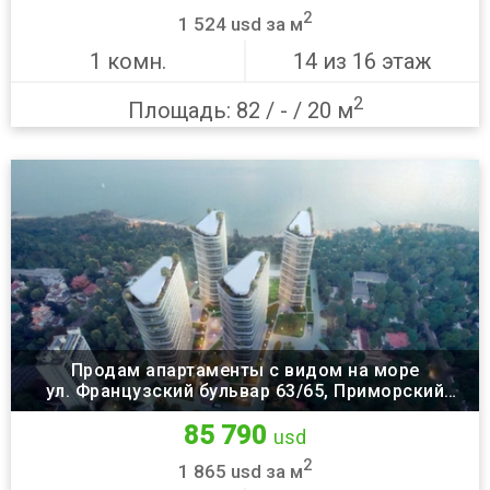
2
1 524 usd за м
1 комн.
14 из 16 этаж
2
Площадь: 82 / - / 20 м
Продам апартаменты с видом на море
ул. Французский бульвар 63/65, Приморский
район, Одесса
85 790
usd
2
1 865 usd за м