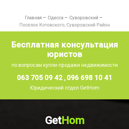
Главная
Одесса
Суворовский
Посёлок Котовского, Суворовский Район
Бесплатная консультация
юристов
по вопросам купли-продажи недвижимости
063 705 09 42
096 698 10 41
,
Юридический отдел GetHom
Get
Hom