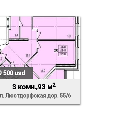
9 500 usd
2
3 комн.,93 м
л. Люстдорфская дор. 55/6