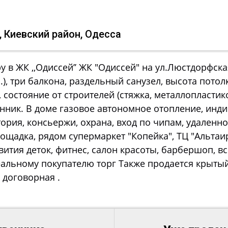
, Киевский район, Одесса
 в ЖК ,,Одиссей’’ ЖК "Одиссей" на ул.Люстдорфска
.), три балкона, раздельный санузел, высота потол
, состояние от строителей (стяжка, металлопластик
енник. В доме газовое автономное отопление, инд
ория, консьержи, охрана, вход по чипам, удаленно
ощадка, рядом супермаркет "Копейка", ТЦ "Альтаир
звития деток, фитнес, салон красоты, барбершоп, в
Реальному покупателю торг Также продается крыты
 договорная .