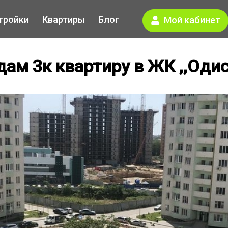
тройки
Квартиры
Блог
Мой кабинет
ам 3к квартиру в ЖК ,,Одис