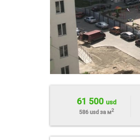
61 500
usd
2
586 usd за м