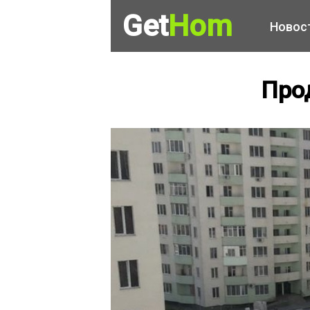
Get
Hom
Новос
Прод