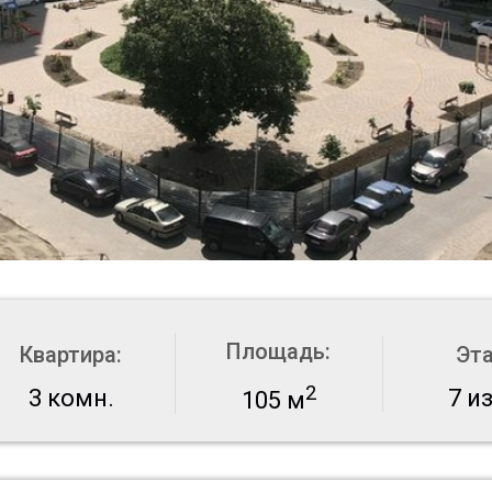
Площадь:
Квартира:
Эт
2
3 комн.
7 из
105 м