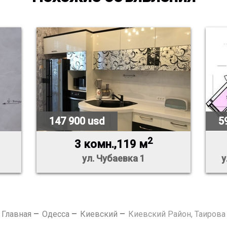
147 900 usd
5
2
3 комн.,119 м
ул. Чубаевка 1
у
Главная
Одесса
Киевский
Киевский Район, Таирова