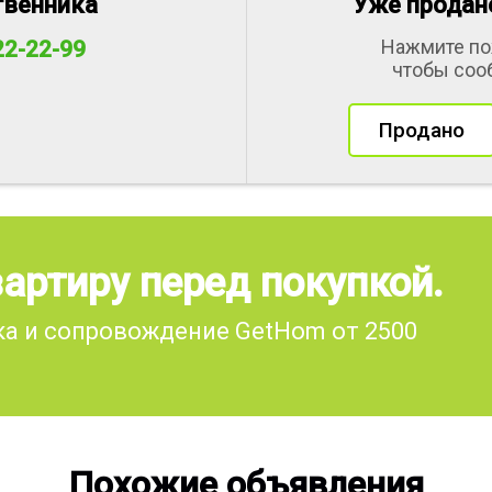
твенника
Уже продано
Нажмите по
22-22-99
чтобы соо
Продано
артиру перед покупкой.
а и сопровождение GetHom от 2500
Похожие объявления