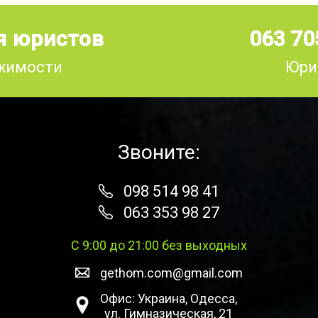
я юристов
063 70
ижимости
Юри
Звоните:
098 514 98 41
063 353 98 27
С 9:00 до 21:00 без выходных
gethom.com@gmail.com
Офис: Украина, Одесса,
ул. Гимназическая, 21