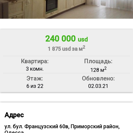
240 000
usd
2
1 875 usd за м
Квартира:
Площадь:
3 комн.
2
128 м
Этаж:
Обновлено:
6 из 22
02.03.21
Адрес
ул. бул. Французский 60в, Приморский район,
Одесса