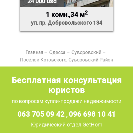
24 000 usd
2
1 комн.,34 м
ул. пр. Добровольского 134
Главная
Одесса
Суворовский
Посёлок Котовского, Суворовский Район
Бесплатная консультация
юристов
по вопросам купли-продажи недвижимости
063 705 09 42
096 698 10 41
,
Юридический отдел GetHom