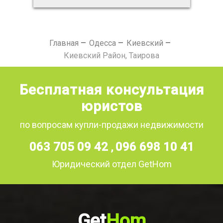
Главная
Одесса
Киевский
Киевский Район, Таирова
Бесплатная консультация
юристов
по вопросам купли-продажи недвижимости
063 705 09 42
096 698 10 41
,
Юридический отдел GetHom
Get
Hom