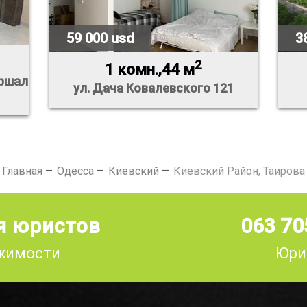
59 000 usd
3
2
1 комн.,44 м
аршал
ул. Дача Ковалевского 121
Главная
Одесса
Киевский
Киевский Район, Таирова
я юристов
063 70
ижимости
Юри