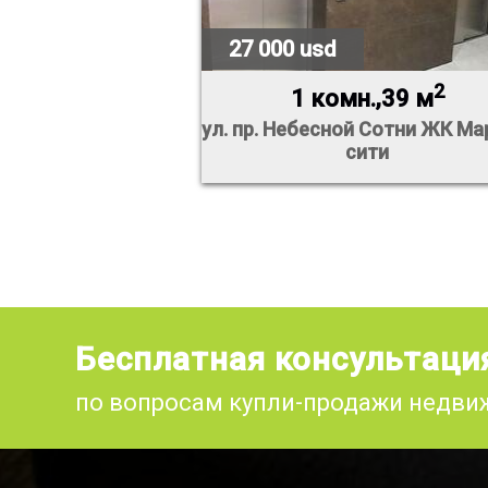
27 000 usd
2
1 комн.,39 м
ул. пр. Небесной Сотни ЖК М
сити
Бесплатная консультаци
по вопросам купли-продажи недв