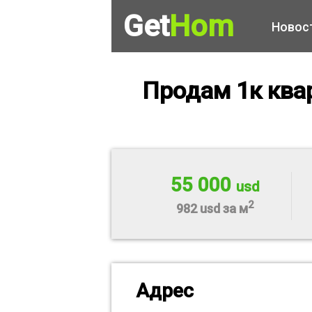
Get
Hom
Новос
Продам 1к ква
55 000
usd
2
982 usd за м
Адрес