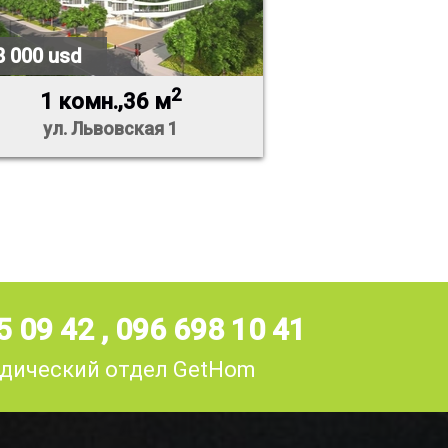
8 000 usd
2
1 комн.,36 м
ул. Львовская 1
5 09 42
,
096 698 10 41
дический отдел GetHom