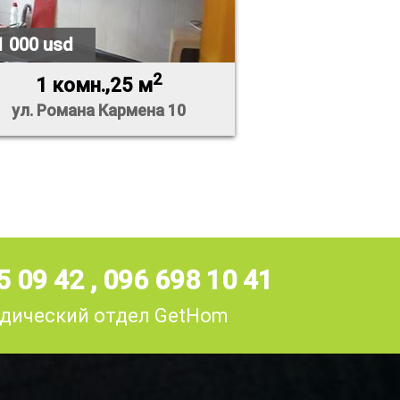
1 000 usd
2
1 комн.,25 м
ул. Романа Кармена 10
5 09 42
,
096 698 10 41
дический отдел GetHom