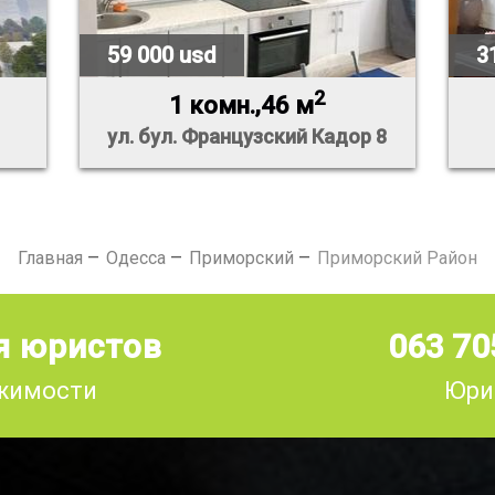
59 000 usd
3
2
1 комн.,46 м
ул. бул. Французский Кадор 8
Главная
Одесса
Приморский
Приморский Район
я юристов
063 70
ижимости
Юри