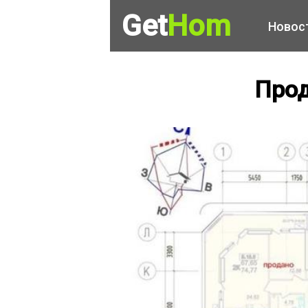
Get
Hom
Новос
Прод