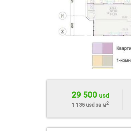
29 500
usd
2
1 135 usd за м