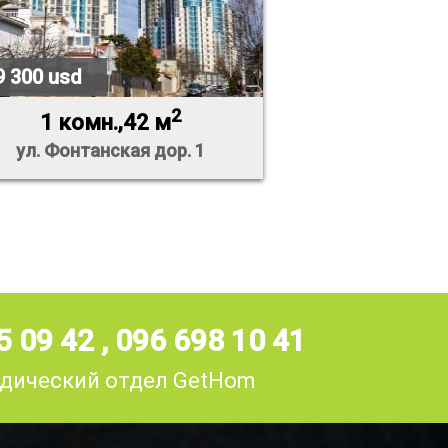
9 300 usd
2
1 комн.,42 м
ул. Фонтанская дор. 1
5 09 42
,
096 698 10 41
дический отдел GetHom