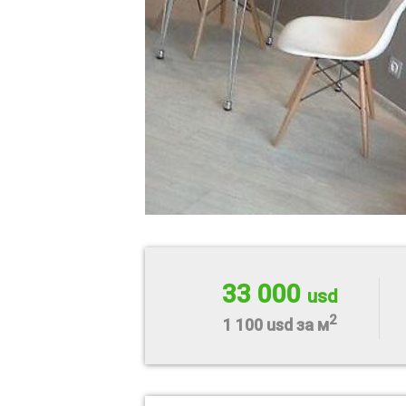
33 000
usd
2
1 100 usd за м