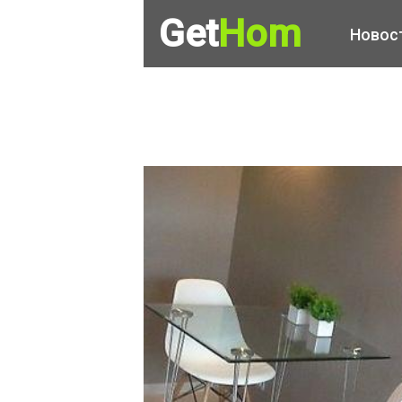
Get
Hom
Новос