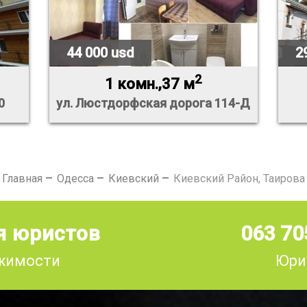
44 000 usd
2
2
1 комн.,37 м
0
ул. Люстдорфская дорога 114-Д
Главная
Одесса
Киевский
Киевский Район, Таирова
я юристов
063 70
ижимости
Юри