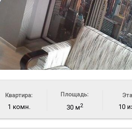
Площадь:
Квартира:
Эт
2
1 комн.
10 и
30 м