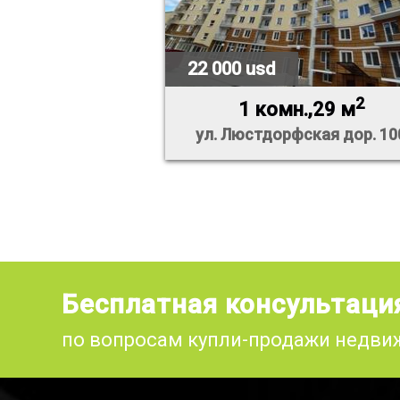
22 000 usd
2
1 комн.,29 м
ул. Люстдорфская дор. 10
Бесплатная консультаци
по вопросам купли-продажи недв