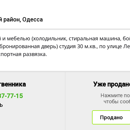
й район, Одесса
й и мебелью (холодильник, стиральная машина, бо
, бронированная дверь) студия 30 м.кв., по улице Л
спортная развязка.
твенника
Уже продано
Нажмите по
37-77-15
чтобы соо
ь
Продано