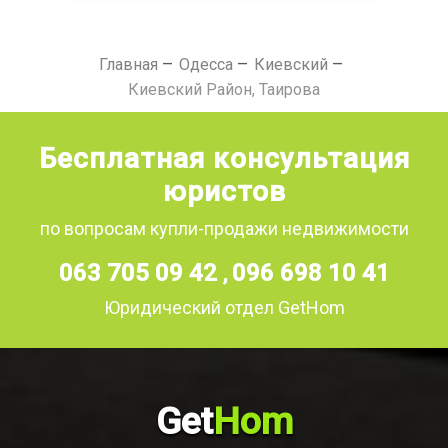
Главная
Одесса
Киевский
Киевский Район, Таирова
Бесплатная консультация
юристов
по вопросам купли-продажи недвижимости
063 705 09 42
096 698 10 41
,
Юридический отдел GetHom
Get
Hom