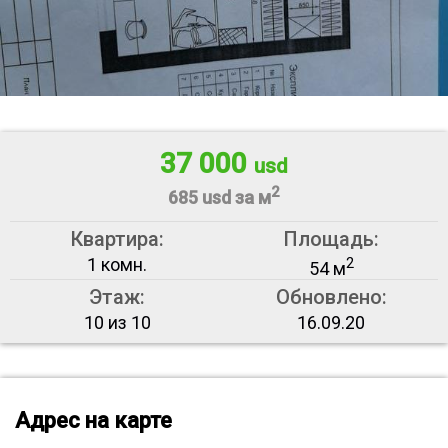
37 000
usd
2
685 usd за м
Квартира:
Площадь:
1 комн.
2
54 м
Этаж:
Обновлено:
10 из 10
16.09.20
Адрес на карте