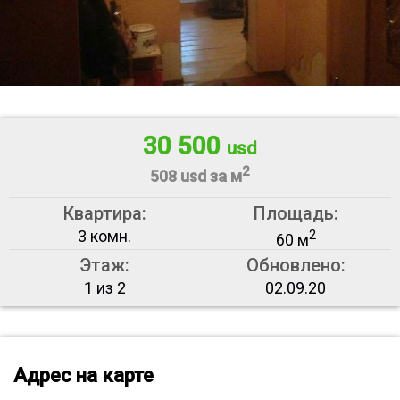
30 500
usd
2
508 usd за м
Квартира:
Площадь:
3 комн.
2
60 м
Этаж:
Обновлено:
1 из 2
02.09.20
Адрес на карте