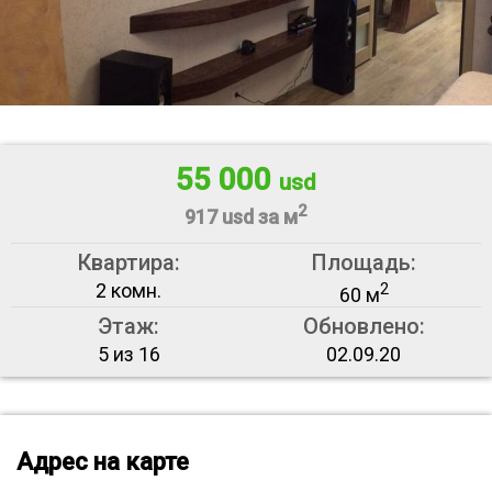
55 000
usd
2
917 usd за м
Квартира:
Площадь:
2 комн.
2
60 м
Этаж:
Обновлено:
5 из 16
02.09.20
Адрес на карте