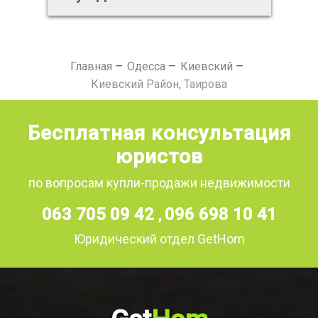
Главная
Одесса
Киевский
Киевский Район, Таирова
Бесплатная консультация
юристов
по вопросам купли-продажи недвижимости
063 705 09 42
096 698 10 41
,
Юридический отдел GetHom