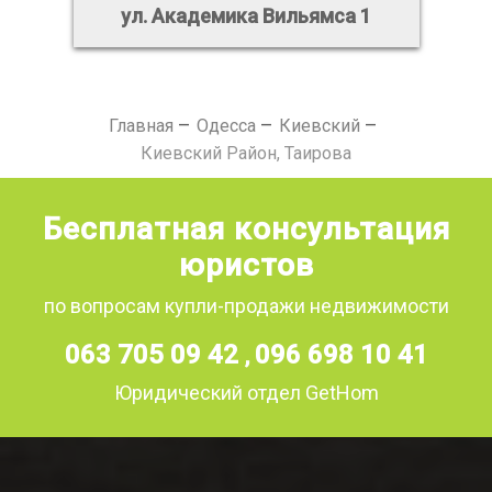
ул. Академика Вильямса 1
Главная
Одесса
Киевский
Киевский Район, Таирова
Бесплатная консультация
юристов
по вопросам купли-продажи недвижимости
063 705 09 42
096 698 10 41
,
Юридический отдел GetHom