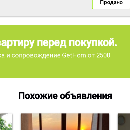
Продано
артиру перед покупкой.
а и сопровождение GetHom от 2500
Похожие объявления