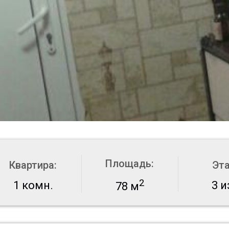
Площадь:
Квартира:
Эт
2
1 комн.
3 и
78 м