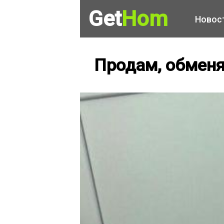
Get
Hom
Новос
Продам, обмен