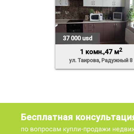
37 000 usd
2
1 комн.,47 м
ул. Таирова, Радужный 8
Бесплатная консультаци
по вопросам купли-продажи недв