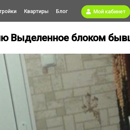
тройки
Квартиры
Блог
Мой кабинет
яю Выделенное блоком быв