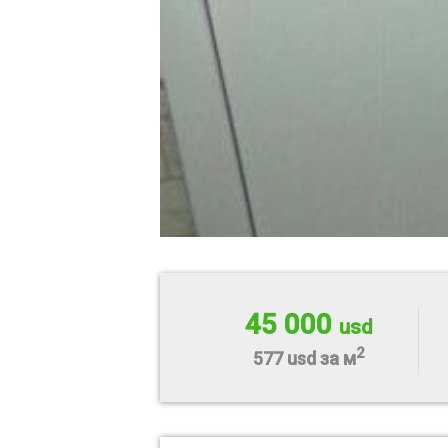
45 000
usd
2
577 usd за м