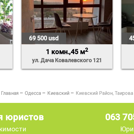
69 500 usd
4
2
1 комн.,45 м
ул. Дача Ковалевского 121
Главная
Одесса
Киевский
Киевский Район, Таирова
я юристов
063 70
ижимости
Юри