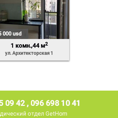
5 000 usd
2
1 комн.,44 м
ул. Архитекторская 1
5 09 42
,
096 698 10 41
дический отдел GetHom