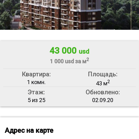
43 000
usd
2
1 000 usd за м
Квартира:
Площадь:
1 комн.
2
43 м
Этаж:
Обновлено:
5 из 25
02.09.20
Адрес на карте