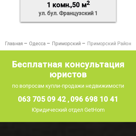
2
1 комн.,50 м
ул. бул. Французский 1
Главная
Одесса
Приморский
Приморский Район
Бесплатная консультация
юристов
по вопросам купли-продажи недвижимости
063 705 09 42
096 698 10 41
,
Юридический отдел GetHom