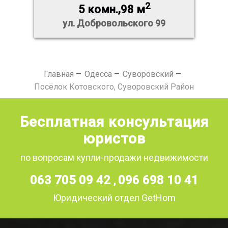
2
5 комн.,98 м
ул. Добровольского 99
Главная
Одесса
Суворовский
Посёлок Котовского, Суворовский Район
Бесплатная консультация
юристов
по вопросам купли-продажи недвижимости
063 705 09 42
096 698 10 41
,
Юридический отдел GetHom