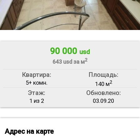
90 000
usd
2
643 usd за м
Квартира:
Площадь:
5+ комн.
2
140 м
Этаж:
Обновлено:
1 из 2
03.09.20
Адрес на карте