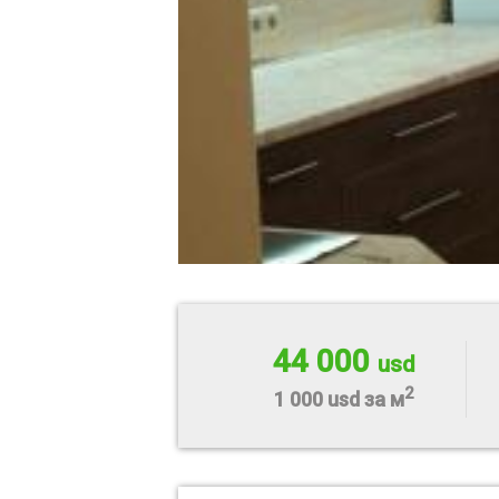
44 000
usd
2
1 000 usd за м