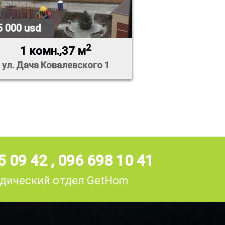
5 000 usd
2
1 комн.,37 м
ул. Дача Ковалевского 1
5 09 42
,
096 698 10 41
дический отдел GetHom