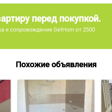
артиру перед покупкой.
а и сопровождение GetHom от 2500
Похожие объявления