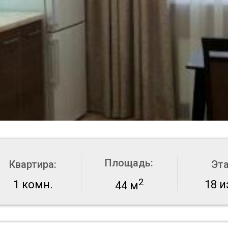
Площадь:
Квартира:
Эт
2
1 комн.
18 и
44 м