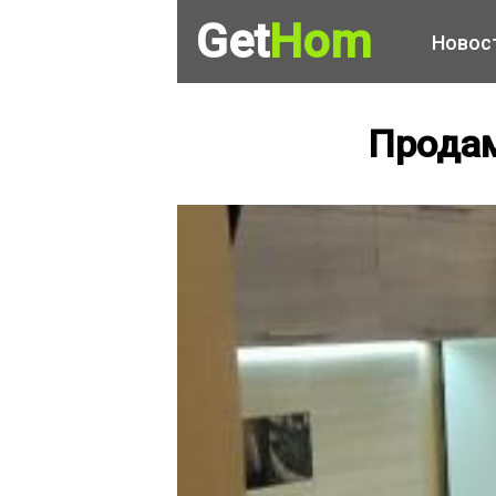
Get
Hom
Новос
Продам