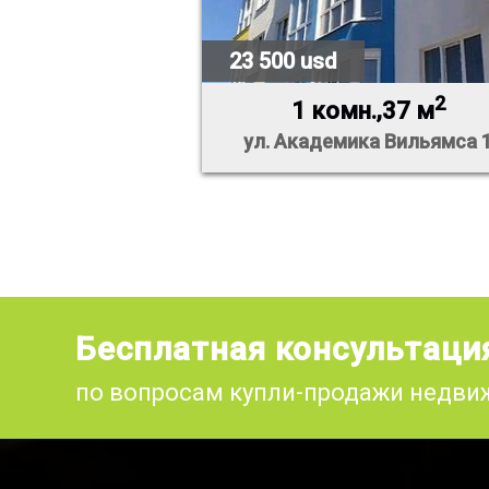
23 500 usd
2
1 комн.,37 м
ул. Академика Вильямса 
Бесплатная консультаци
по вопросам купли-продажи недв