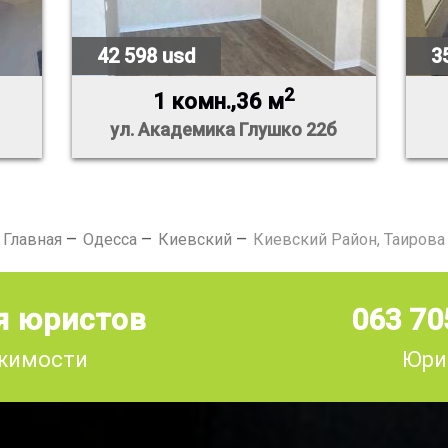
42 598 usd
3
2
1 комн.,36 м
1
ул. Академика Глушко 22б
Главная
Одесса
Киевский
Киевский Район, Таирова
я юристов
063 70
ижимости
Юри