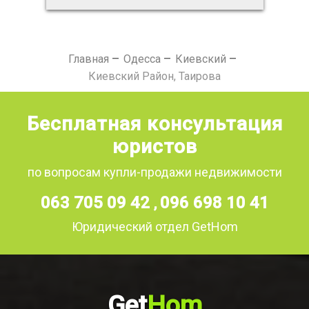
Главная
Одесса
Киевский
Киевский Район, Таирова
Бесплатная консультация
юристов
по вопросам купли-продажи недвижимости
063 705 09 42
096 698 10 41
,
Юридический отдел GetHom
Get
Hom