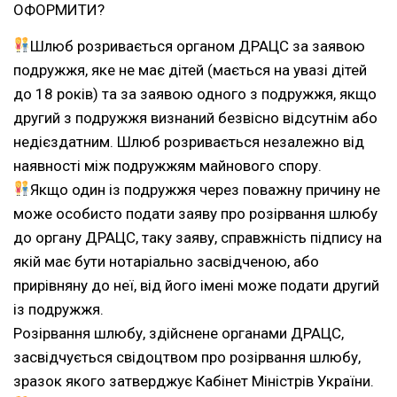
ОФОРМИТИ?
Шлюб розривається органом ДРАЦС за заявою
подружжя, яке не має дітей (мається на увазі дітей
до 18 років) та за заявою одного з подружжя, якщо
другий з подружжя визнаний безвісно відсутнім або
недієздатним. Шлюб розривається незалежно від
наявності між подружжям майнового спору.
Якщо один із подружжя через поважну причину не
може особисто подати заяву про розірвання шлюбу
до органу ДРАЦС, таку заяву, справжність підпису на
якій має бути нотаріально засвідченою, або
прирівняну до неї, від його імені може подати другий
із подружжя.
Розірвання шлюбу, здійснене органами ДРАЦС,
засвідчується свідоцтвом про розірвання шлюбу,
зразок якого затверджує Кабінет Міністрів України.