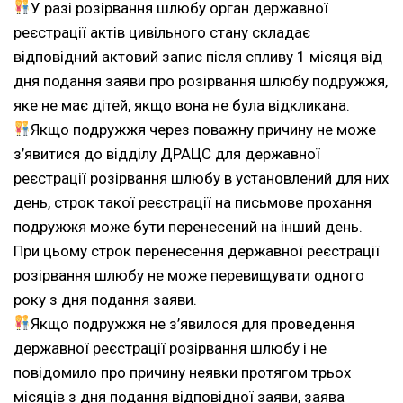
У разі розірвання шлюбу орган державної
реєстрації актів цивільного стану складає
відповідний актовий запис після спливу 1 місяця від
дня подання заяви про розірвання шлюбу подружжя,
яке не має дітей, якщо вона не була відкликана.
Якщо подружжя через поважну причину не може
з’явитися до відділу ДРАЦС для державної
реєстрації розірвання шлюбу в установлений для них
день, строк такої реєстрації на письмове прохання
подружжя може бути перенесений на інший день.
При цьому строк перенесення державної реєстрації
розірвання шлюбу не може перевищувати одного
року з дня подання заяви.
Якщо подружжя не з’явилося для проведення
державної реєстрації розірвання шлюбу і не
повідомило про причину неявки протягом трьох
місяців з дня подання відповідної заяви, заява