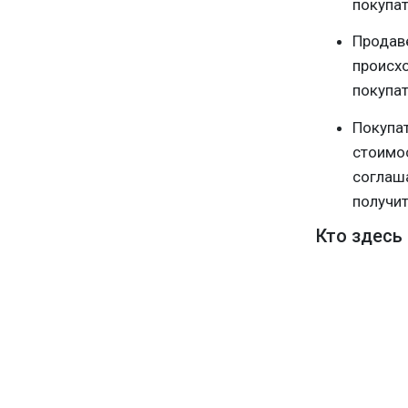
покупат
Продаве
происхо
покупат
Покупат
стоимос
соглаша
получит
Кто здесь