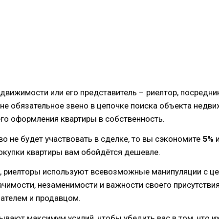
едвижимости или его представитель – риелтор, посредник
не обязательное звено в цепочке поиска объекта недви
о оформления квартиры в собственность.
во не будет участвовать в сделке, то вы сэкономите
5%
и
окупки квартиры вам обойдётся дешевле.
м, риелторы используют всевозможные манипуляции с ц
ачимости, незаменимости и важности своего присутствия
ателем и продавцом.
вают максимум усилий, чтобы убедить вас в том, что их