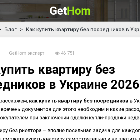
Get
Hom
>
Блог
>
Как купить квартиру без посредников в Ук
GetHom эксперт
46 751
купить квартиру без
едников в Украине 2026
 расскажем,
как купить квартиру без посредников
в Ук
 перечень документов для этого необходим и какие расх
покупателем при заключении сделки купли-продажи нед
тиру без риелтора – вполне посильная задача для каждог
ы сможете купить квартиру самостоятельно и не платить