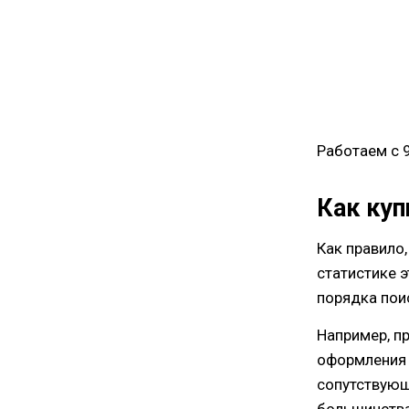
Работаем с 
Как куп
Как правило
статистике э
порядка пои
Например, п
оформления 
сопутствующ
большинства