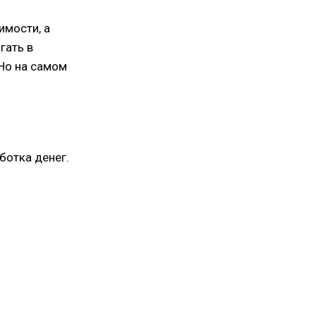
имости, а
гать в
Но на самом
ботка денег.