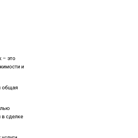
 – это
жимости и
 общая
елью
 в сделке
 услуги