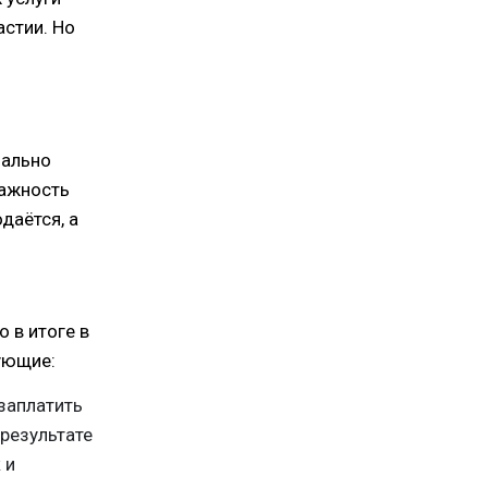
астии. Но
чально
важность
даётся, а
 в итоге в
ующие:
 заплатить
 результате
 и