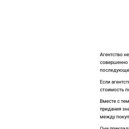
Агентство н
совершенно 
последующег
Если агентст
стоимость п
Вместе с те
придания зн
между покуп
Они приклады