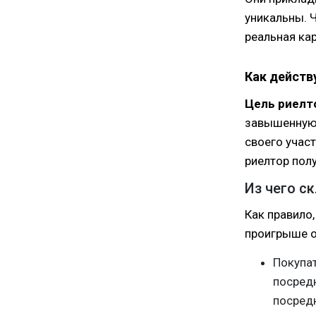
уникальны. 
реальная кар
Как действ
Цель риелт
завышенную 
своего участ
риелтор пол
Из чего с
Как правило,
проигрыше о
Покупат
посредн
посредн