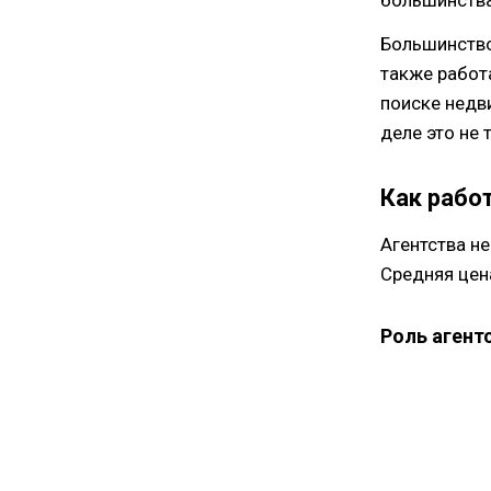
Большинство
также работ
поиске недв
деле это не
Как рабо
Агентства н
Средняя цена
Роль агент