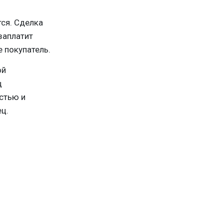
тся. Сделка
заплатит
 покупатель.
ой
ц
стью и
ец.