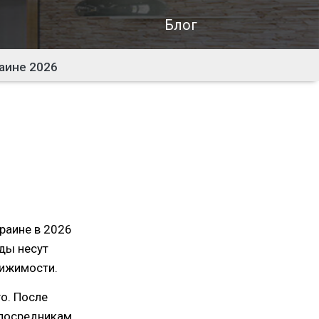
Блог
раине 2026
раине в 2026
оды несут
вижимости.
о. После
 посредникам