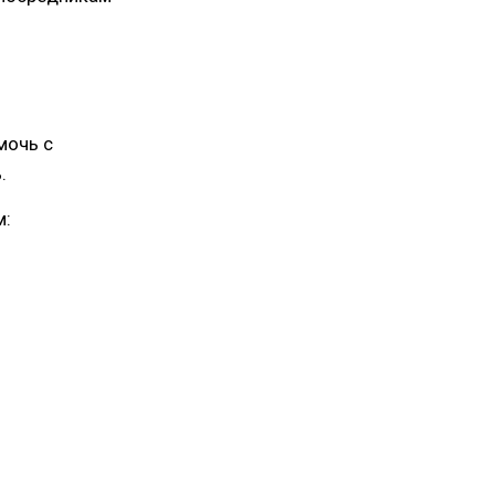
мочь с
.
м: