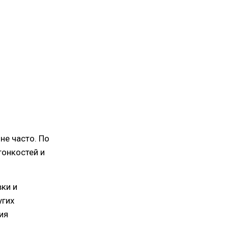
не часто. По
тонкостей и
ки и
угих
ия