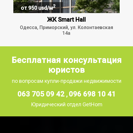
2
от 950 usd/м
ЖК Smart Hall
Одесса, Приморский, ул. Колонтаевская
14а
Бесплатная консультация
юристов
по вопросам купли-продажи недвижимости
063 705 09 42
096 698 10 41
,
Юридический отдел GetHom