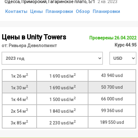
Одесса, Приморский, Гагаринское плато, 5/1
2 кв. 2023
Кoнтакты
Цены
Планировки
Обзор
Планировки
Цены в Unity Towers
Проверены 26.04.2022
Курс 44.95
от: Ривьера Девелопмент
2
2
43 940 usd
1к
26 м
1 690 usd/м
2
2
50 700 usd
1к
30 м
1 690 usd/м
2
2
66 000 usd
1к
44 м
1 500 usd/м
2
2
99 360 usd
2к
54 м
1 840 usd/м
2
2
189 550 usd
3к
85 м
2 230 usd/м