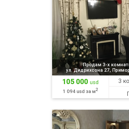
Продам 3-х комнат
ул. Дидрихсона 27, Примо
3 к
105 000
usd
2
1 094 usd за м