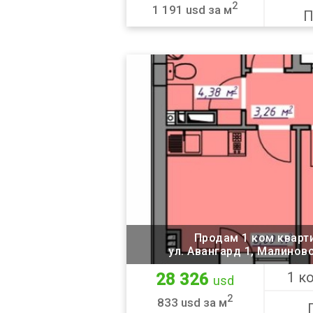
2
1 191 usd за м
П
Продам 1 ком кварт
ул. Авангард 1, Малинов
1 к
28 326
usd
2
833 usd за м