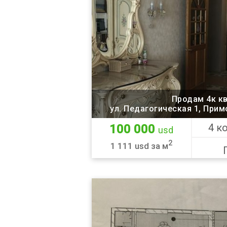
Продам 4к к
ул. Педагогическая 1, Прим
4 к
100 000
usd
2
1 111 usd за м