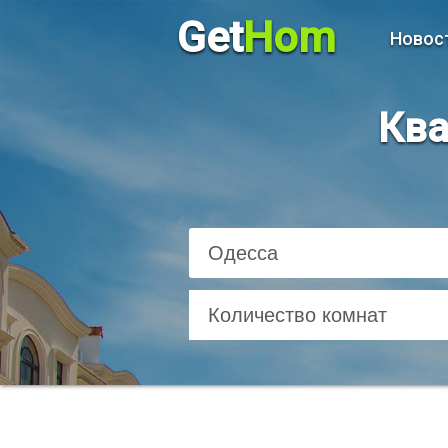
Get
Hom
Новос
Ква