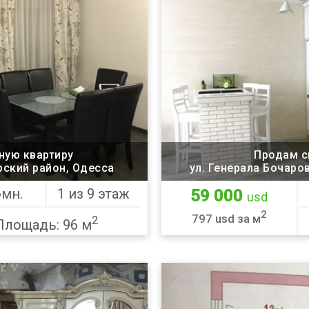
ную квартиру
Продам с
рский район, Одесса
ул. Генерала Бочарова 44-А, Суворовский район,
омн.
1 из 9 этаж
59 000
usd
2
797 usd за м
2
Площадь: 96 м