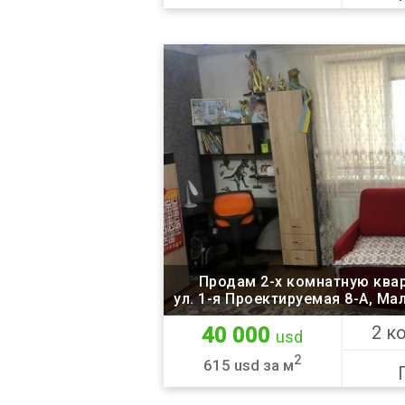
Продам 2-х комнатную ква
ул. 1-я Проектируемая 8-А, Ма
2 к
40 000
usd
2
615 usd за м