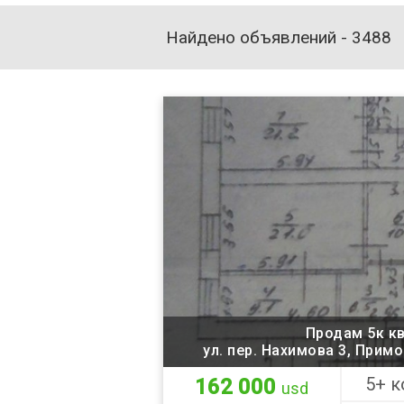
Найдено объявлений
- 3488
Продам 5к к
ул. пер. Нахимова 3, Прим
5+ к
162 000
usd