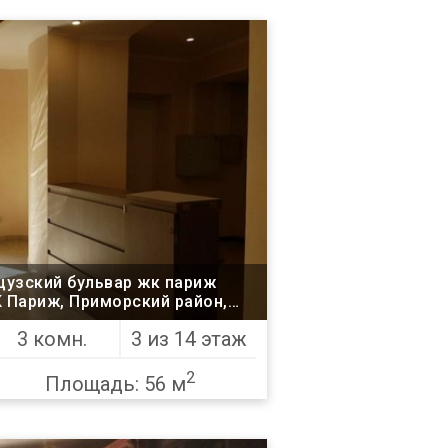
цузский бульвар жк париж
Одесса
3 комн.
3 из 14 этаж
2
Площадь: 56 м