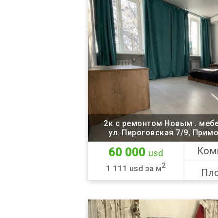
2к с ремонтом Новым . мебе
ул. Пироговская 7/9, Прим
Ком
60 000
usd
2
1 111 usd за м
Пло