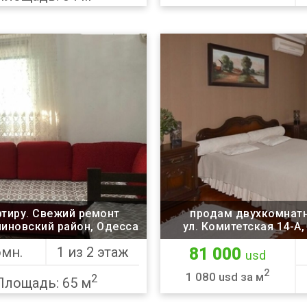
ртиру. Свежий ремонт
продам двухкомнатн
линовский район, Одесса
ул. Комитетская 14-А
омн.
1 из 2 этаж
81 000
usd
2
1 080 usd за м
2
Площадь: 65 м