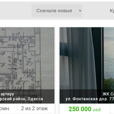
К
вартиру
ЖК Co
орский район, Одесса
ул. Фонтанская дор. 7
омн.
2 из 2 этаж
250 000
usd