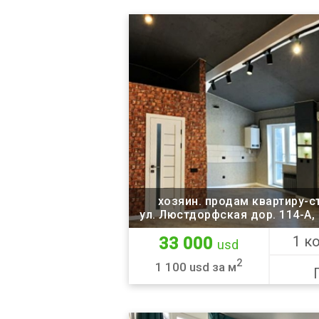
хозяин. продам квартиру-
ул. Люстдорфская дор. 114-А,
1 к
33 000
usd
2
1 100 usd за м