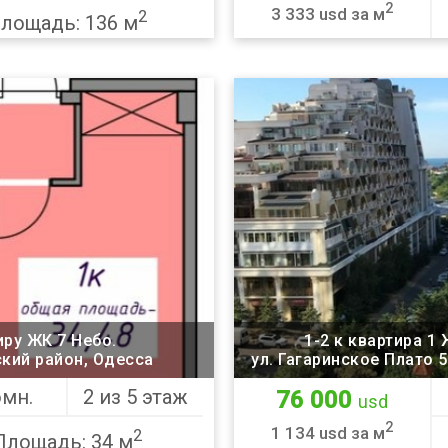
2
3 333 usd за м
2
лощадь: 136 м
иру ЖК 7 Небо.
1-2 к квартира 1
ский район, Одесса
ул. Гагаринское Плат
омн.
2 из 5 этаж
76 000
usd
2
1 134 usd за м
2
Площадь: 34 м