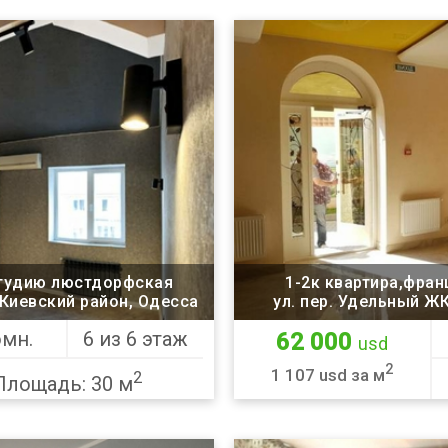
студию люстдорфская
1-2к квартира,фран
 Киевский район, Одесса
ул. пер. Удельный ЖК Париж, Приморский район,
омн.
6 из 6 этаж
62 000
usd
2
1 107 usd за м
2
Площадь: 30 м