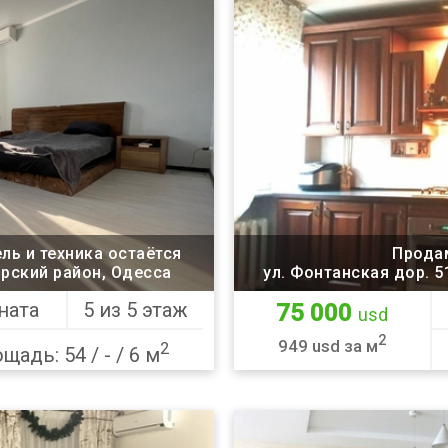
ль и техника остаётся
Продам
орский район, Одесса
ул. Фонтанская дор. 
ната
5 из 5 этаж
75 000
usd
2
949 usd за м
2
щадь: 54 / - / 6 м