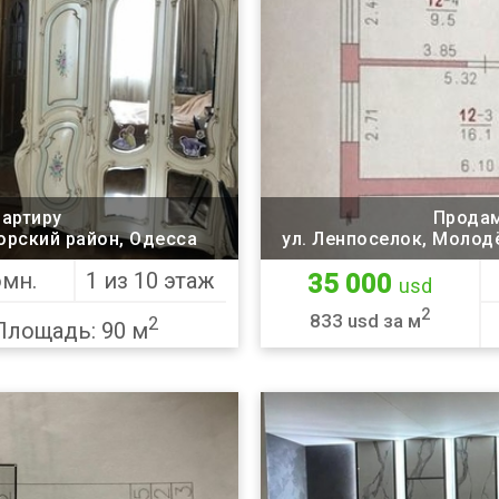
вартиру
Продам
орский район, Одесса
ул. Ленпоселок, Молодёжная 10, Малинов
омн.
1 из 10 этаж
35 000
usd
2
833 usd за м
2
Площадь: 90 м