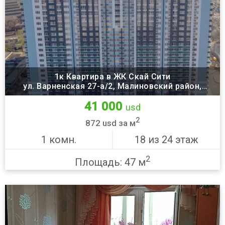
1к Квартира в ЖК Скай Сити
ул. Варненская 27-а/2, Малиновский район,
Одесса
41 000
usd
2
872 usd за м
1 комн.
18 из 24 этаж
2
Площадь: 47 м