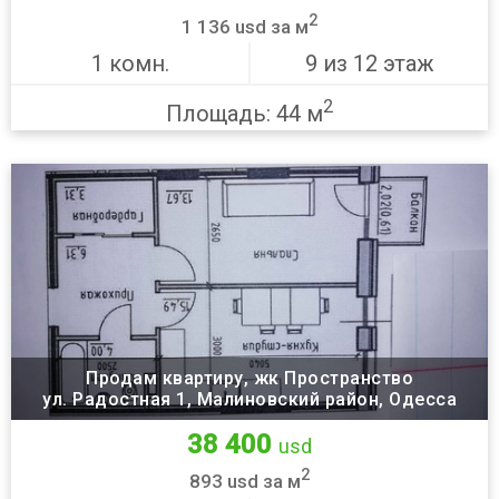
2
1 136 usd за м
1 комн.
9 из 12 этаж
2
Площадь: 44 м
Продам квартиру, жк Пространство
ул. Радостная 1, Малиновский район, Одесса
38 400
usd
2
893 usd за м