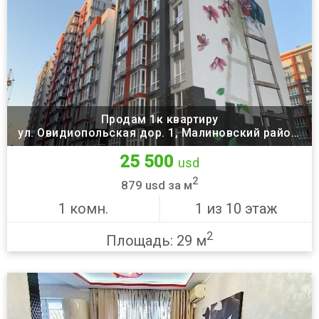
Продам 1к квартиру
ул. Овидиопольская дор. 1, Малиновский район,
Одесса
25 500
usd
2
879 usd за м
1 комн.
1 из 10 этаж
2
Площадь: 29 м