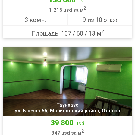
usd
2
1 215 usd за м
3 комн.
9 из 10 этаж
2
Площадь: 107 / 60 / 13 м
Таунхаус
ул. Бреуса 65, Малиновский район, Одесса
39 800
usd
2
847 usd за м