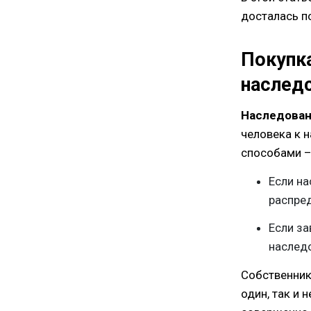
досталась п
Покупка
наслед
Наследова
человека к 
способами –
Если на
распред
Если за
наследо
Собственник
один, так и 