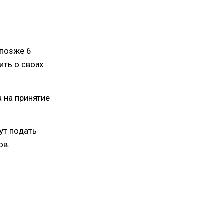
 позже 6
ить о своих
а на принятие
ут подать
ов.