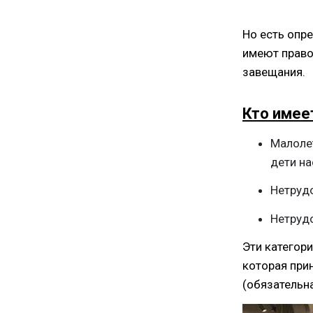
Но есть опр
имеют право
завещания.
Кто имее
Малоле
дети на
Нетруд
Нетруд
Эти категор
которая при
(обязательна