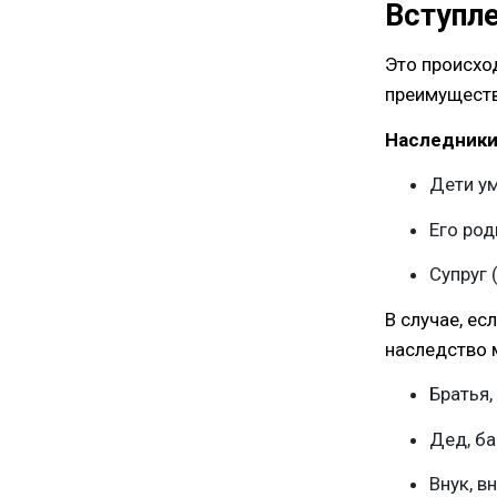
Вступле
Это происхо
преимуществ
Наследники
Дети ум
Его род
Супруг 
В случае, ес
наследство 
Братья,
Дед, б
Внук, в