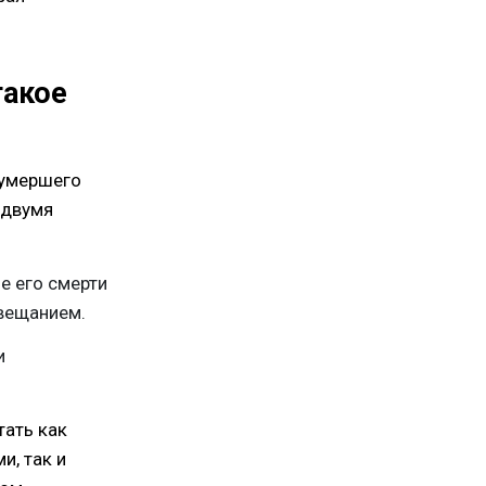
такое
 умершего
 двумя
е его смерти
авещанием.
и
тать как
и, так и