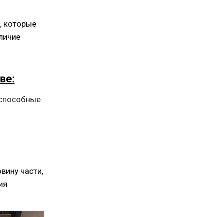
, которые
аличие
ве:
оспособные
вину части,
ия