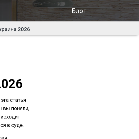
Блог
краина 2026
2026
 эта статья
 вы поняли,
оисходит
ся в суде.
рая