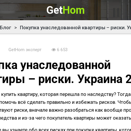
Get
Hom
Блог
>
Покупка унаследованной квартиры – риски. У
GetHom эксперт
6 653
пка унаследованной
тиры – риски. Украина 
купить квартиру, которая перешла по наследству? Тогда
помочь всё сделать правильно и избежать рисков. Чтобы
твуют риски, вначале важно разобраться как вообще пр
едства и из-за чего покупатель квартиры может оказать
е вы узнаете обо всех рисках при покупке квартиры, кото