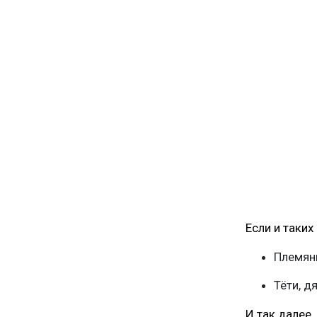
Если и таких
Племян
Тёти, д
И так далее.