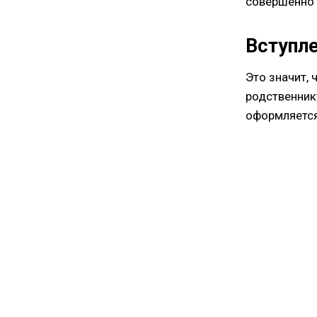
совершенно 
Вступл
Это значит,
родственнику
оформляется