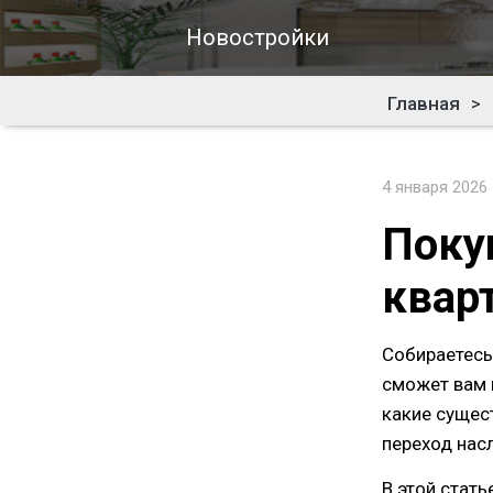
Новостройки
Главная
>
4 января 2026
Поку
квар
Собираетесь 
сможет вам 
какие сущес
переход насл
В этой стать