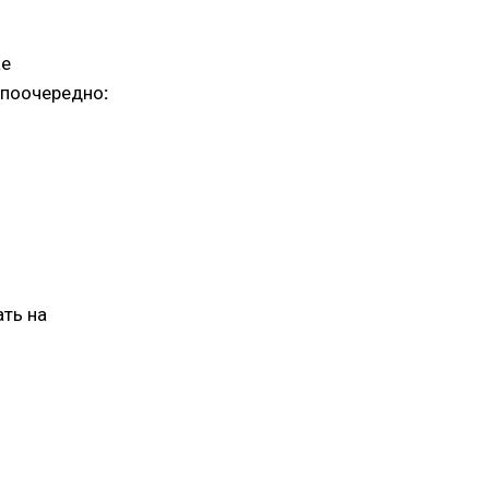
ае
 поочередно
:
ать на