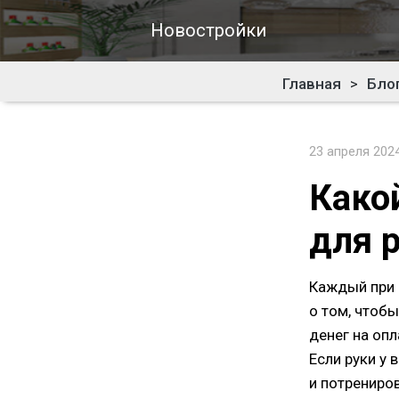
Новостройки
Главная
>
Бло
23 апреля 202
Како
для 
Каждый при 
о том, чтоб
денег на опл
Если руки у
и потрениров