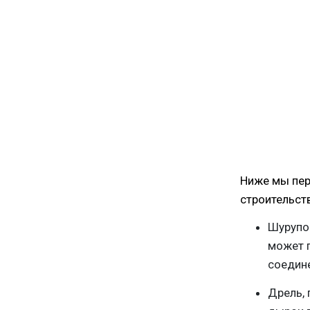
Ниже мы пер
строительств
Шурупов
может п
соедин
Дрель, 