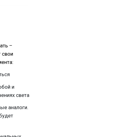
ать –
т свои
мента:
ться
обой и
чениях света
ые аналоги.
будет
ональных