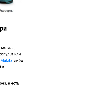
ри
 металл,
копульт или
 Makita
, либо
й и
ез, а есть