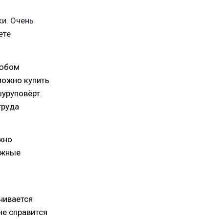
ки. Очень
ете
любом
можно купить
уруповёрт.
труда
жно
ожные
чивается
не справится