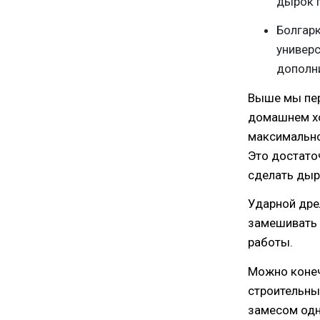
дырок п
Болгарк
универс
дополн
Выше мы пер
домашнем хо
максимально
Это достато
сделать дырк
Ударной др
замешивать 
работы.
Можно конеч
строительны
замесом одн