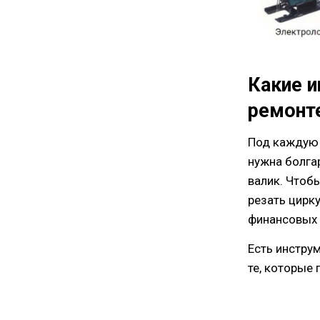
Какие и
ремонте
Под каждую 
нужна болга
валик. Чтоб
резать цирку
финансовых
Есть инстру
те, которые 