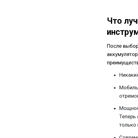
Что лу
инстру
После выбор
аккумулятор
преимуществ
Никаки
Мобильн
отремон
Мощнос
Теперь 
только 
Соврем