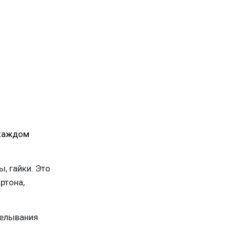
 каждом
, гайки. Это
ртона,
делывания