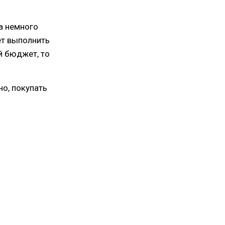
ва немного
ет выполнить
й бюджет, то
но, покупать