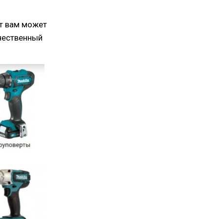
нт вам может
чественный