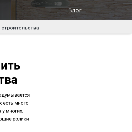
Блог
и строительства
пить
тва
задумывается
х есть много
 у многих.
ающие ролики