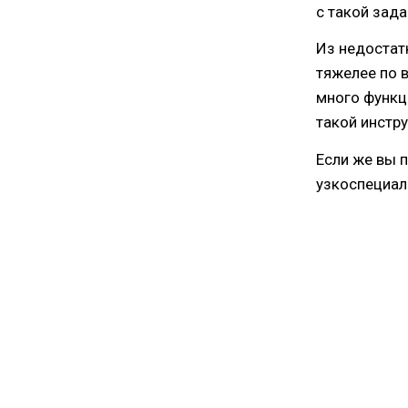
с такой зада
Из недостатк
тяжелее по 
много функци
такой инстр
Если же вы п
узкоспециал